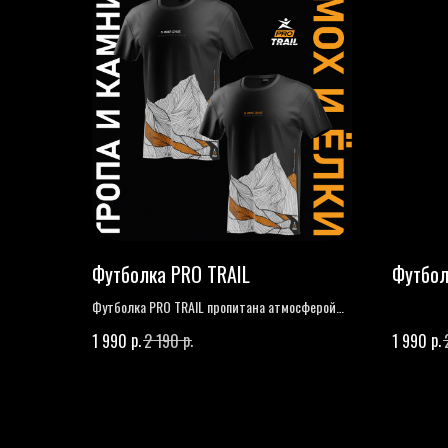
Футболка PRO TRAIL
Футбол
Футболка PRO TRAIL пропитана атмосферой
горного воздуха для достижения заветных
р.
р.
р.
1 990
2 190
1 990
вершин.
Тропы и камни или мох и ёлки - что
выбираешь ты?