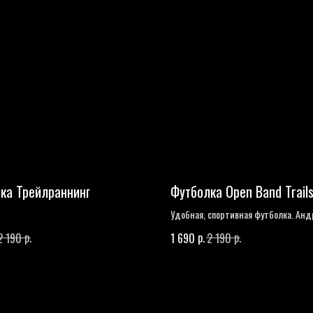
ка Трейлраннинг
Футболка Open Band Trail
Удобная, спортивная футболка. Анд
Прозоров рекомендует.
р.
р.
р.
2 190
1 690
2 190