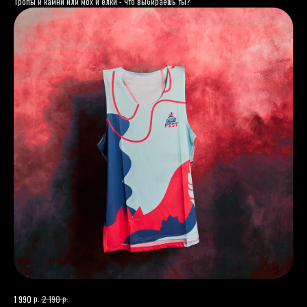
Тропы и камни или мох и ёлки - что выбираешь ты?
р.
р.
1 990
2 190